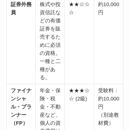
証券外務
株式や投
★★☆☆
約10,000
員
資信託な
☆
円
どの有価
証券を販
売するた
めに必須
の資格。
一種と二
種があ
る。
ファイナ
年金・保
★★★☆
受験料：
ンシャ
険・税
☆ (2級)
約10,000
ル・プラ
金・不動
円
ンナー
産など、
（別途教
（FP）
個人の資
材費）