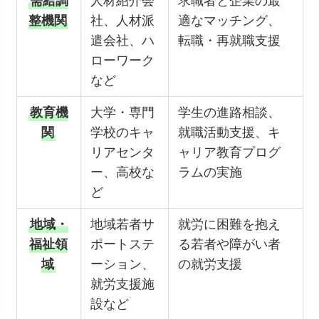
需給調
人材紹介会
求職者と企業の最
整機関
社、人材派
適なマッチング、
遣会社、ハ
転職・再就職支援
ローワーク
など
教育機
大学・専門
学生の進路相談、
関
学校のキャ
就職活動支援、キ
リアセンタ
ャリア教育プログ
ー、高校な
ラムの実施
ど
地域・
地域若者サ
就労に困難を抱え
福祉領
ポートステ
る若者や障がい者
域
ーション、
の就労支援
就労支援施
設など